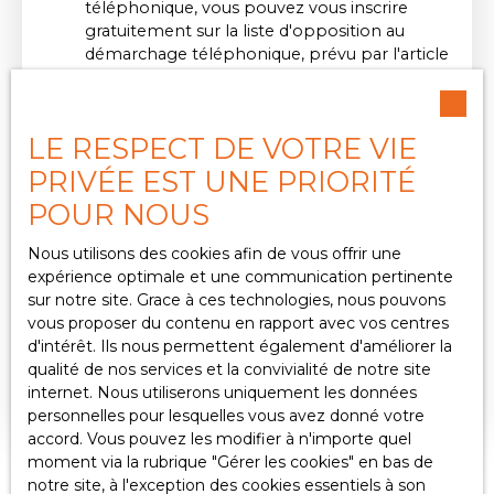
téléphonique, vous pouvez vous inscrire
gratuitement sur la liste d'opposition au
démarchage téléphonique, prévu par l'article
L223-1 du code de la consommation, sur le
site Internet www.bloctel.gouv.fr ou par
courrier adressé à :
LE RESPECT DE VOTRE VIE
Société Worldline, Service Bloctel, CS 61311,
PRIVÉE EST UNE PRIORITÉ
41013 BLOIS CEDEX.
POUR NOUS
Pour en savoir plus sur le traitement de vos
Nous utilisons des cookies afin de vous offrir une
données personnelles, veuillez consulter
expérience optimale et une communication pertinente
notre
politique de confidentialité
.
sur notre site. Grace à ces technologies, nous pouvons
vous proposer du contenu en rapport avec vos centres
d'intérêt. Ils nous permettent également d'améliorer la
qualité de nos services et la convivialité de notre site
Envoyer
internet. Nous utiliserons uniquement les données
personnelles pour lesquelles vous avez donné votre
accord. Vous pouvez les modifier à n'importe quel
moment via la rubrique ″Gérer les cookies″ en bas de
notre site, à l'exception des cookies essentiels à son