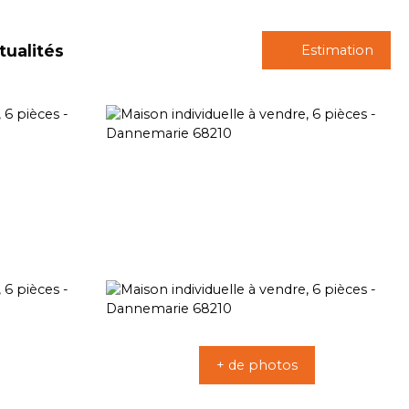
tualités
Estimation
+ de photos