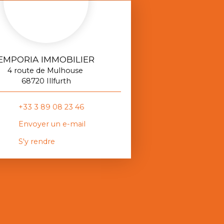
EMPORIA IMMOBILIER
4 route de Mulhouse
68720 Illfurth
+33 3 89 08 23 46
Envoyer un e-mail
S'y rendre