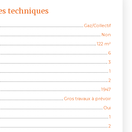
es techniques
Gaz/Collectif
Non
122
m²
6
3
1
2
1947
Gros travaux à prévoir
Oui
1
2