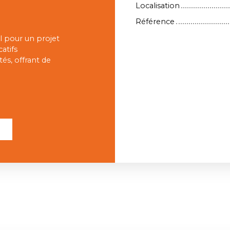
Localisation
Référence
al pour un projet
atifs
s, offrant de
l