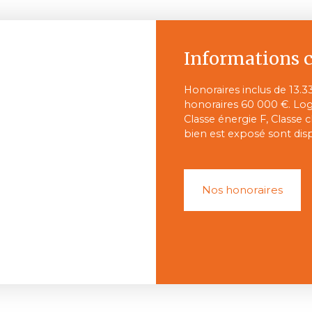
Informations 
Honoraires inclus de 13.3
honoraires 60 000 €. Lo
Classe énergie F, Classe c
bien est exposé sont disp
Nos honoraires