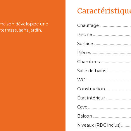
Caractéristiqu
e maison développe une
Chauffage
errasse, sans jardin,
Piscine
Surface
Pièces
Chambres
Salle de bains
WC
Construction
État intérieur
Cave
Balcon
Niveaux (RDC inclus)