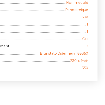
Non meublé
Panoramique
Sud
1
1
Oui
iment
2
Brunstatt-Didenheim 68350
230
€ /mois
350