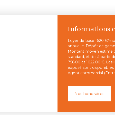
Informations 
Loyer de base 1620 €/mois
annuelle. Dépôt de garant
Montant moyen estimé de
standard, établi à partir 
756.00 et 1022.00 €. Les 
exposé sont disponibles s
Agent commercial (Entrep
Nos honoraires