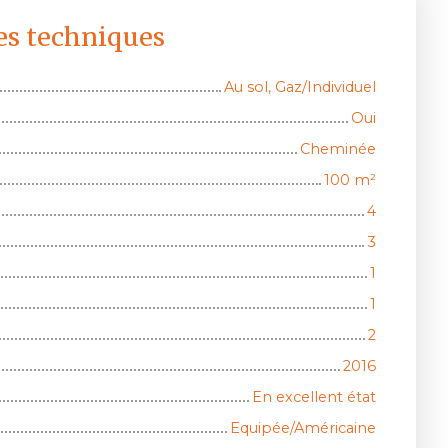
es techniques
Au sol, Gaz/Individuel
Oui
Cheminée
100
m²
4
3
1
1
2
2016
En excellent état
Equipée/Américaine