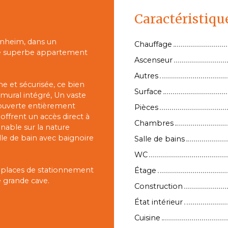
Caractéristiqu
enheim, dans un
Chauffage
 ce superbe appartement
Ascenseur
Autres
e et sécurisée, ce bien
Surface
mural intégré, Un vaste
 ouverte entièrement
Pièces
offrent un accès direct à
Chambres
nable sur la nature
le de bain avec baignoire
Salle de bains
WC
 places de stationnement
Étage
e grande cave.
Construction
État intérieur
Cuisine