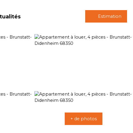
tualités
Estimation
+ de photos