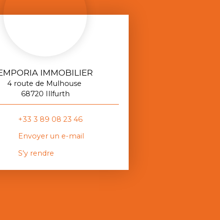
EMPORIA IMMOBILIER
4 route de Mulhouse
68720 Illfurth
+33 3 89 08 23 46
Envoyer un e-mail
S'y rendre