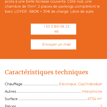
accès à une belle terrasse couverte. Côté nuit, une
chambre de 10m². 2 places de parkings complètent le
bien. LOYER : 680€ + 30€ de charge. Libre de suite
+33 3 89 08 23
46
Envoyer un mail
Caractéristiques techniques
Chauffage
Electrique, Gaz/Individuel
Autres
Interphone
Surface
47.54
m²
Pièces
2