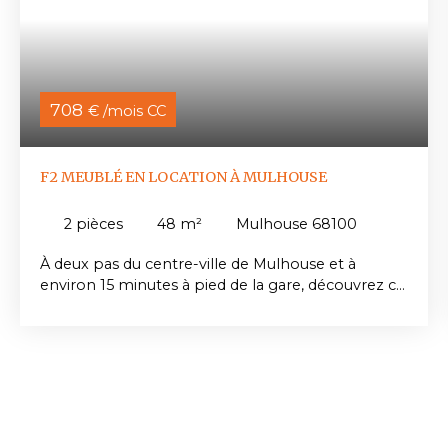
708
€ /mois CC
F2 MEUBLÉ EN LOCATION À MULHOUSE
2
pièces
48
m²
Mulhouse 68100
À deux pas du centre-ville de Mulhouse et à
environ 15 minutes à pied de la gare, découvrez ce
F2 meublé de 48 m² situé au 2ᵉ étage d'un
immeuble. L'appartement se compose d'une
entrée, d'un salon-séjour, d'une cuisine
indépendante entièrement équipée, d'une
chambre, d'une salle de douche et d'un WC.
Chauffage individuel gaz. Disponible
immédiatement. Loyer : 630 € Provisions sur