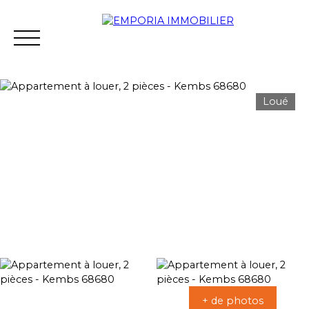
Loué
Accueil
Acheter
Louer
Vendre
Agence
Estimation
+ de photos