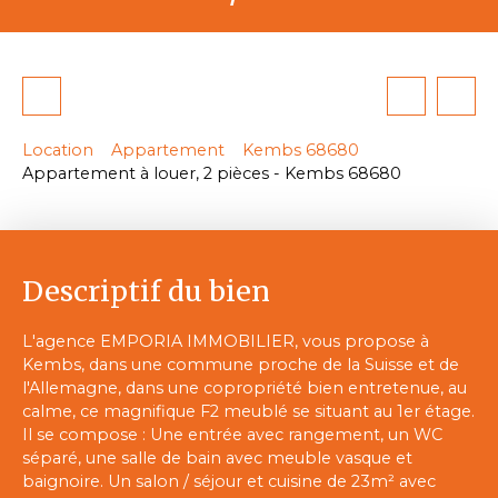
Location
Appartement
Kembs 68680
Appartement à louer, 2 pièces - Kembs 68680
Descriptif du bien
L'agence EMPORIA IMMOBILIER, vous propose à
Kembs, dans une commune proche de la Suisse et de
l'Allemagne, dans une copropriété bien entretenue, au
calme, ce magnifique F2 meublé se situant au 1er étage.
Il se compose : Une entrée avec rangement, un WC
séparé, une salle de bain avec meuble vasque et
baignoire. Un salon / séjour et cuisine de 23m² avec