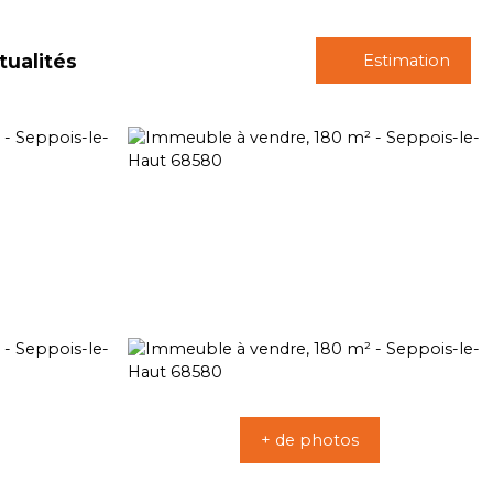
tualités
Estimation
+ de photos