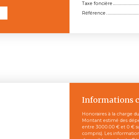
Taxe foncière
l
Référence
Informations 
Honoraires à la charge du
Montant estimé des dépen
entre 3000.00 € et 0 € s
compris). Les information