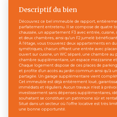
Descriptif du bien
Découvrez ce bel immeuble de rapport, entièremen
parfaitement entretenu. Il se compose de quatre lot
chaussée, un appartement F3 avec entrée, cuisine, 
et deux chambres, ainsi qu’un F2 jumelé bénéficiant 
À l’étage, vous trouverez deux appartements en dup
symétriques, chacun offrant une entrée avec placard
ouvert sur cuisine, un WC séparé, une chambre au 
chambre supplémentaire, un espace mezzanine et un
Chaque logement dispose de ces places de parkings 
et profite d’un accès au jardin commun ainsi qu’à u
partagée. Un garage supplémentaire vient complét
Cet immeuble est déjà entièrement loué, garantiss
immédiats et réguliers. Aucun travaux n’est à prévoir
investissement sans dépenses supplémentaires, id
souhaitant se constituer un patrimoine sûr et renta
Situé dans un secteur où l’offre locative est très lim
une bonne opportunité.