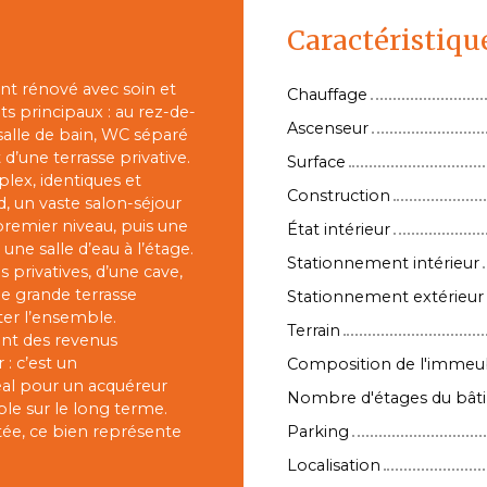
Caractéristiqu
t rénové avec soin et
Chauffage
s principaux : au rez-de-
Ascenseur
salle de bain, WC séparé
d’une terrasse privative.
Surface
lex, identiques et
Construction
, un vaste salon-séjour
premier niveau, puis une
État intérieur
e salle d’eau à l’étage.
Stationnement intérieur
privatives, d’une cave,
ne grande terrasse
Stationnement extérieur
er l’ensemble.
Terrain
ant des revenus
 : c’est un
Composition de l'immeu
éal pour un acquéreur
Nombre d'étages du bât
ble sur le long terme.
itée, ce bien représente
Parking
Localisation