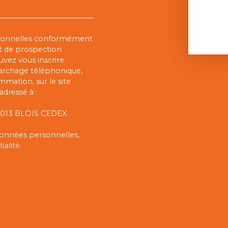
rsonnelles conformément
et de prospection
vez vous inscrire
marchage téléphonique,
mmation, sur le site
adressé à :
 41013 BLOIS CEDEX.
 données personnelles,
ialité
.