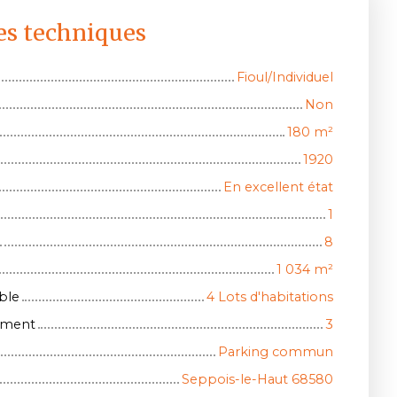
es techniques
Fioul/Individuel
Non
180
m²
1920
En excellent état
1
8
1 034
m²
ble
4 Lots d'habitations
iment
3
Parking commun
Seppois-le-Haut 68580