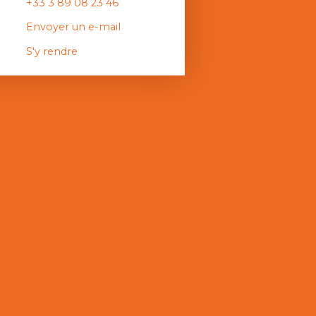
+33 3 89 08 23 46
Envoyer un e-mail
S'y rendre