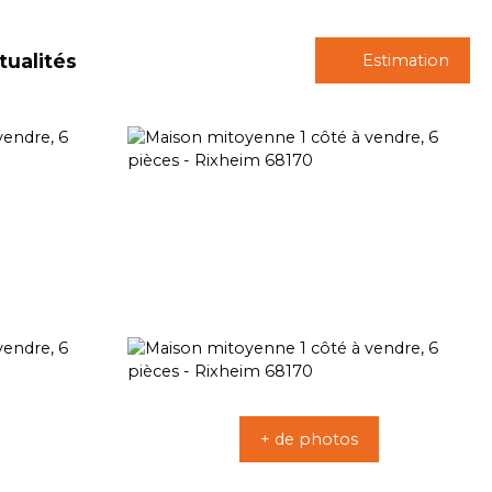
tualités
Estimation
+ de photos