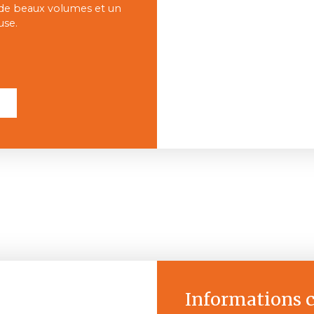
 de beaux volumes et un
use.
l
Informations 