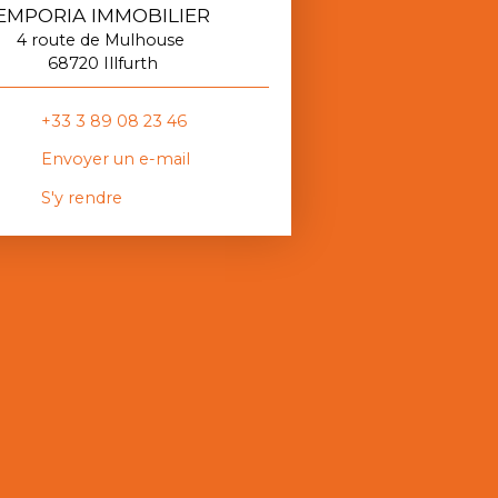
EMPORIA IMMOBILIER
4 route de Mulhouse
68720 Illfurth
+33 3 89 08 23 46
Envoyer un e-mail
S'y rendre