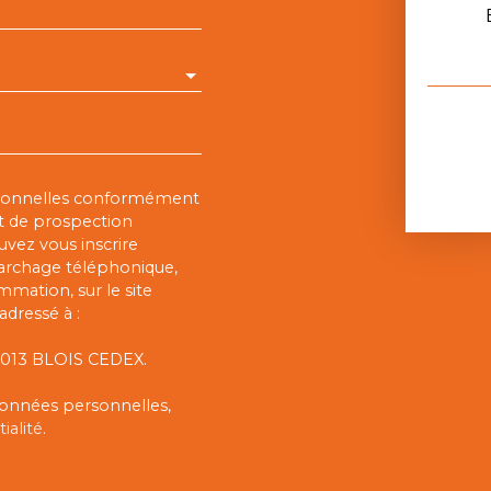
rsonnelles conformément
et de prospection
vez vous inscrire
marchage téléphonique,
mmation, sur le site
adressé à :
 41013 BLOIS CEDEX.
 données personnelles,
ialité
.