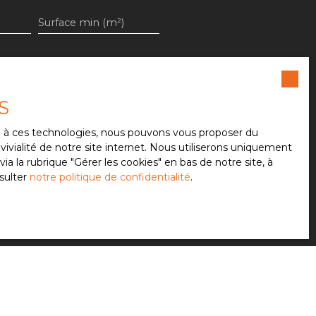
Surface min (m²)
e souhaitez pas faire l'objet
S
ent sur la liste d'opposition
 le site Internet
ce à ces technologies, nous pouvons vous proposer du
ivialité de notre site internet. Nous utiliserons uniquement
 la rubrique ″Gérer les cookies″ en bas de notre site, à
sulter
notre politique de confidentialité
.
notre
politique de