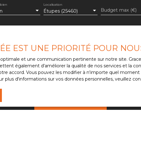
 bien
Localisation
Budget max (€)
n
Étupes (25460)
de mes données personnelles conformément au RGPD. Si vous n
VÉE EST UNE PRIORITÉ POUR NOU
e par voie téléphonique, vous pouvez vous inscrire gratuitem
e, prévu par l'article L223-1 du code de la consommation, sur
ce optimale et une communication pertinente sur notre site. Gra
 courrier adressé à :
ttent également d'améliorer la qualité de nos services et la conv
re accord. Vous pouvez les modifier à n'importe quel moment via
 Bloctel, CS 61311, 41013 BLOIS CEDEX.
r plus d'informations sur vos données personnelles, veuillez con
e traitement de vos données personnelles, veuillez consulter 
Recevoir des annonces