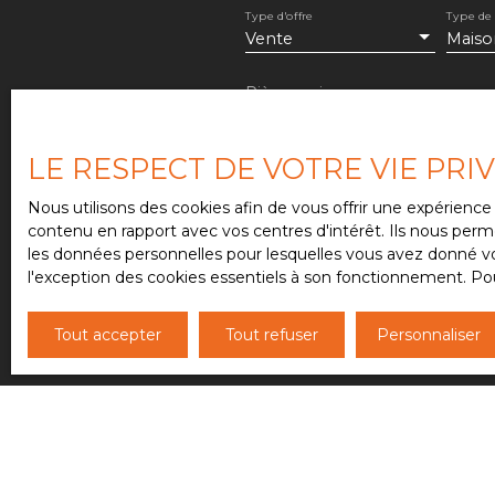
Type d'offre
Type de
Vente
Maiso
Pièces min
J'accepte le traitement 
LE RESPECT DE VOTRE VIE PRI
de prospection commercial
au démarchage téléphoniqu
Nous utilisons des cookies afin de vous offrir une expérien
www.bloctel.gouv.fr ou par
contenu en rapport avec vos centres d'intérêt. Ils nous perme
les données personnelles pour lesquelles vous avez donné vot
Société Worldline, Service
l'exception des cookies essentiels à son fonctionnement. Pou
Pour en savoir plus sur l
confidentialité
.
Tout accepter
Tout refuser
Personnaliser