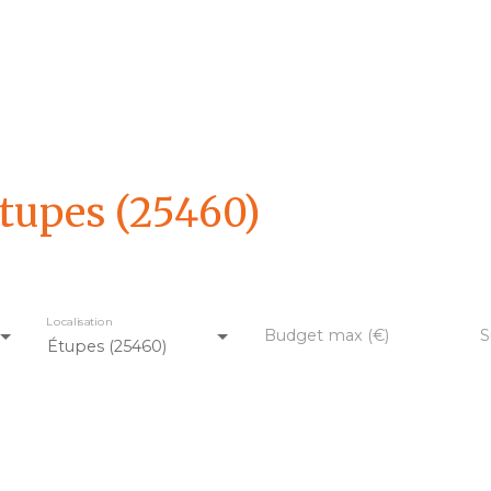
tupes (25460)
Localisation
Budget max (€)
S
Étupes (25460)