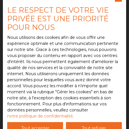
Pièces min
LE RESPECT DE VOTRE VIE
PRIVÉE EST UNE PRIORITÉ
J'accepte le traitement de mes données
POUR NOUS
personnelles conformément au RGPD. Si vous ne
souhaitez pas faire l'objet de prospection
Nous utilisons des cookies afin de vous offrir une
commerciale par voie téléphonique, vous pouvez
expérience optimale et une communication pertinente
vous inscrire gratuitement sur la liste d'opposition
sur notre site. Grace à ces technologies, nous pouvons
au démarchage téléphonique, prévu par l'article
vous proposer du contenu en rapport avec vos centres
L223-1 du code de la consommation, sur le site
d'intérêt. Ils nous permettent également d'améliorer la
Internet www.bloctel.gouv.fr ou par courrier
qualité de nos services et la convivialité de notre site
adressé à :
internet. Nous utiliserons uniquement les données
personnelles pour lesquelles vous avez donné votre
Société Worldline, Service Bloctel, CS 61311, 41013
accord. Vous pouvez les modifier à n'importe quel
BLOIS CEDEX.
moment via la rubrique ″Gérer les cookies″ en bas de
notre site, à l'exception des cookies essentiels à son
Pour en savoir plus sur le traitement de vos
fonctionnement. Pour plus d'informations sur vos
données personnelles, veuillez consulter notre
données personnelles, veuillez consulter
politique de confidentialité
.
notre politique de confidentialité
.
Tout accepter
Tout refuser