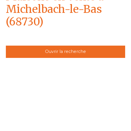
Michelbach-le-Bas
(68730)
Ouvrir la recherche
Type d'offre
Vente
Type de bien
Maison
Localisation
Michelbach-le-Bas (68730)
Budget max (€)