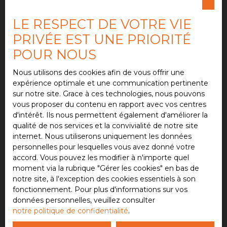
bénéficiant de sa propre entrée et d'une terrasse
privative. Cet espace offre de nombreuses
Pièces min
LE RESPECT DE VOTRE VIE
possibilités d'utilisation : logement indépendant
pour un proche, activité professionnelle, espace
PRIVÉE EST UNE PRIORITÉ
J'accepte le traitement de mes données
de réception ou encore location saisonnière de
personnelles conformément au RGPD. Si vous ne
POUR NOUS
type Airbnb. Un garage ainsi que trois places de
souhaitez pas faire l'objet de prospection
stationnement complètent les prestations de ce
commerciale par voie téléphonique, vous pouvez
Nous utilisons des cookies afin de vous offrir une
bien. Une maison rare sur le secteur, alliant
vous inscrire gratuitement sur la liste d'opposition
expérience optimale et une communication pertinente
confort, performance énergétique et prestations
au démarchage téléphonique, prévu par l'article
sur notre site. Grace à ces technologies, nous pouvons
contemporaines. EMPORIA Immobilier –
L223-1 du code de la consommation, sur le site
vous proposer du contenu en rapport avec vos centres
Contactez-nous pour plus d'informations ou pour
Internet www.bloctel.gouv.fr ou par courrier
d'intérêt. Ils nous permettent également d'améliorer la
organiser une visite.
adressé à :
qualité de nos services et la convivialité de notre site
internet. Nous utiliserons uniquement les données
Société Worldline, Service Bloctel, CS 61311, 41013
personnelles pour lesquelles vous avez donné votre
BLOIS CEDEX.
accord. Vous pouvez les modifier à n'importe quel
moment via la rubrique ″Gérer les cookies″ en bas de
Pour en savoir plus sur le traitement de vos
notre site, à l'exception des cookies essentiels à son
données personnelles, veuillez consulter notre
fonctionnement. Pour plus d'informations sur vos
politique de confidentialité
.
données personnelles, veuillez consulter
notre politique de confidentialité
.