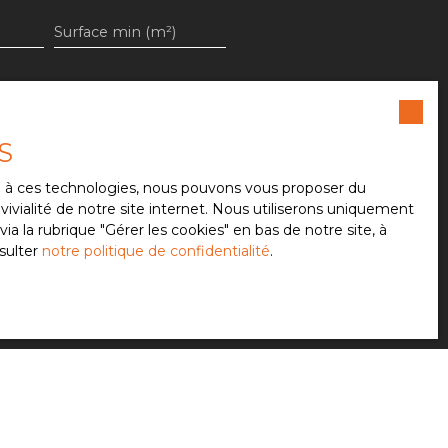
Surface min (m²)
e souhaitez pas faire l'objet
S
ent sur la liste d'opposition
 le site Internet
ce à ces technologies, nous pouvons vous proposer du
ivialité de notre site internet. Nous utiliserons uniquement
 la rubrique ″Gérer les cookies″ en bas de notre site, à
sulter
notre politique de confidentialité
.
notre
politique de