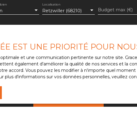
e maternelle et
 bien
Localisation
 de bus pour le collège
Budget max (€)
n
Retzwiller (68210)
c des matériaux de
ité des bâtisses
eureux et fonctionnel.
quérir une maison
de mes données personnelles conformément au RGPD. Si vous n
enseignements ou pour
VÉE EST UNE PRIORITÉ POUR NOU
e par voie téléphonique, vous pouvez vous inscrire gratuitem
'hui.
e, prévu par l'article L223-1 du code de la consommation, sur
ce optimale et une communication pertinente sur notre site. Gra
 courrier adressé à :
ttent également d'améliorer la qualité de nos services et la conv
re accord. Vous pouvez les modifier à n'importe quel moment via
 Bloctel, CS 61311, 41013 BLOIS CEDEX.
r plus d'informations sur vos données personnelles, veuillez con
e traitement de vos données personnelles, veuillez consulter 
Recevoir des annonces